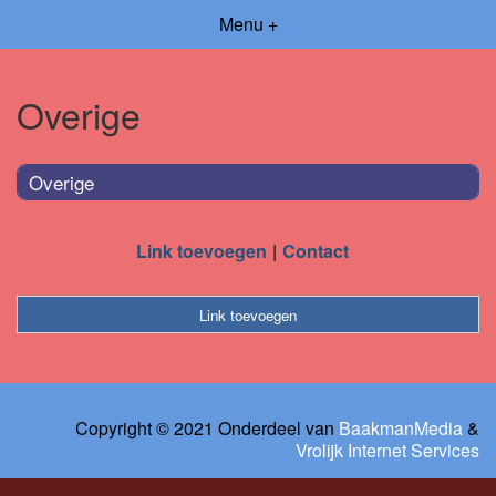
Menu +
Overige
Overige
Link toevoegen
Contact
Link toevoegen
Copyright © 2021 Onderdeel van
BaakmanMedia
&
Vrolijk Internet Services